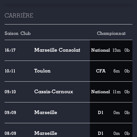
CARRIÈRE
Saison
Club
Championnat
Marseille Consolat
16/17
National
13m
0b
Toulon
10/11
CFA
6m
0b
Cassis-Carnoux
09/10
National
11m
0b
Marseille
09/09
D1
0m
0b
Marseille
08/09
D1
0m
0b