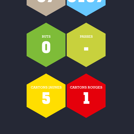
BUTS
PASSES
0
-
CARTONS JAUNES
CARTONS ROUGES
5
1