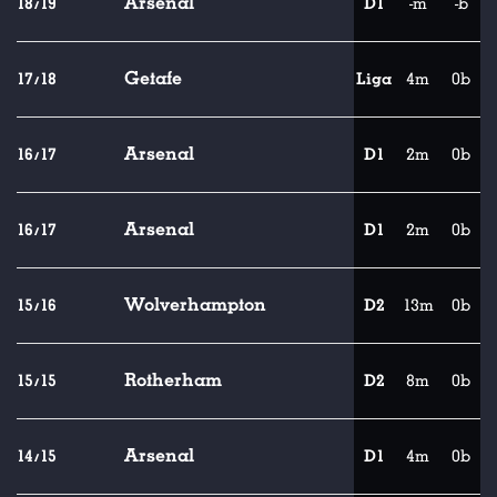
Arsenal
18/19
D1
-m
-b
Getafe
17/18
Liga
4m
0b
Arsenal
16/17
D1
2m
0b
Arsenal
16/17
D1
2m
0b
Wolverhampton
15/16
D2
13m
0b
Rotherham
15/15
D2
8m
0b
Arsenal
14/15
D1
4m
0b