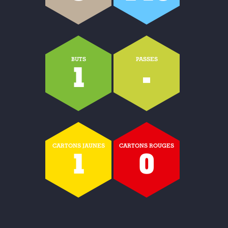
BUTS
PASSES
1
-
CARTONS JAUNES
CARTONS ROUGES
1
0