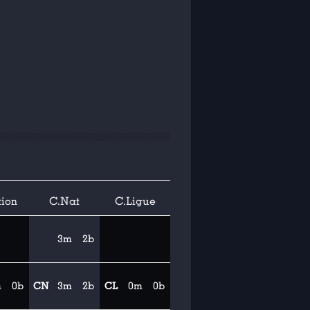
tion
C.Nat
C.Ligue
3m
2b
m
0b
CN
3m
2b
CL
0m
0b