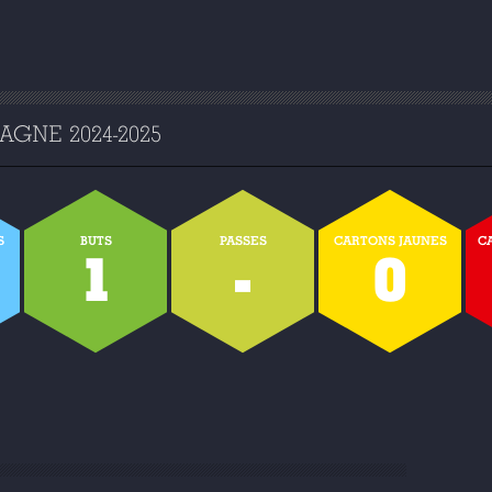
GNE 2024-2025
S
BUTS
PASSES
CARTONS JAUNES
C
1
-
0