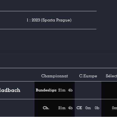
1 : 2023 (Sparta Prague)
Championnat
C.Europe
Sélec
ladbach
Bundesliga
21m
4b
Ch.
21m
4b
CE
0m
0b
0