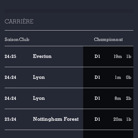
CARRIÈRE
Saison
Club
Championnat
Everton
24/25
D1
19m
1b
Lyon
24/24
D1
1m
0b
Lyon
24/24
D1
8m
2b
Nottingham Forest
23/24
D1
20m
1b