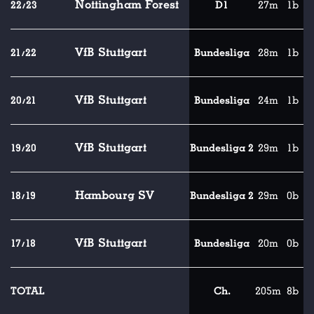
Nottingham Forest
22/23
D1
27m
1b
VfB Stuttgart
21/22
Bundesliga
28m
1b
VfB Stuttgart
20/21
Bundesliga
24m
1b
VfB Stuttgart
19/20
Bundesliga 2
29m
1b
Hambourg SV
18/19
Bundesliga 2
29m
0b
VfB Stuttgart
17/18
Bundesliga
20m
0b
TOTAL
Ch.
205m
8b