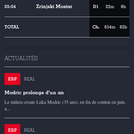
Zrinjski Mostar
03/04
D1
22m
8b
TOTAL
Ch.
654m
82b
ACTUALITÉS
ESP
REAL
Modric prolonge d'un an
Le milieu croate Luka Modric (35 ans), en fin de contrat en juin,
a...
ESP
REAL