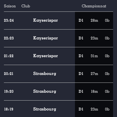
Saison
Club
Championnat
Kayserispor
23/24
D1
28m
0b
Kayserispor
22/23
D1
23m
0b
Kayserispor
21/22
D1
31m
0b
Strasbourg
20/21
D1
27m
0b
Strasbourg
19/20
D1
18m
0b
Strasbourg
18/19
D1
23m
0b