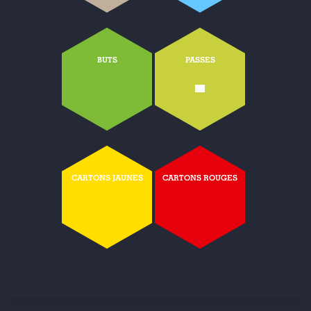
BUTS
PASSES
-
CARTONS JAUNES
CARTONS ROUGES