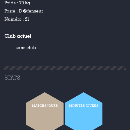
Poids :
79 kg
Poste :
D�fenseur
Numéro :
21
Club actuel
sans club
STATS
MATCHS JOUÉS
MINUTES JOUÉES