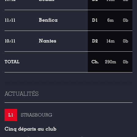
Benfica
11/11
D1
6m
0b
Nantes
10/11
D2
14m
0b
TOTAL
Ch.
290m
0b
ACTUALITÉS
L1
STRASBOURG
Cinq départs au club