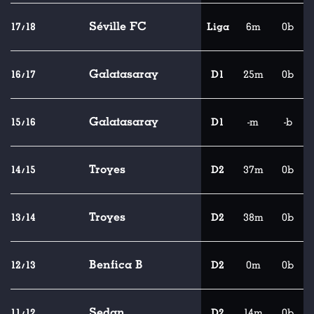
Séville FC
17/18
Liga
6m
0b
Galatasaray
16/17
D1
25m
0b
Galatasaray
15/16
D1
-m
-b
Troyes
14/15
D2
37m
0b
Troyes
13/14
D2
38m
0b
Benfica B
12/13
D2
0m
0b
Sedan
11/12
D2
14m
0b