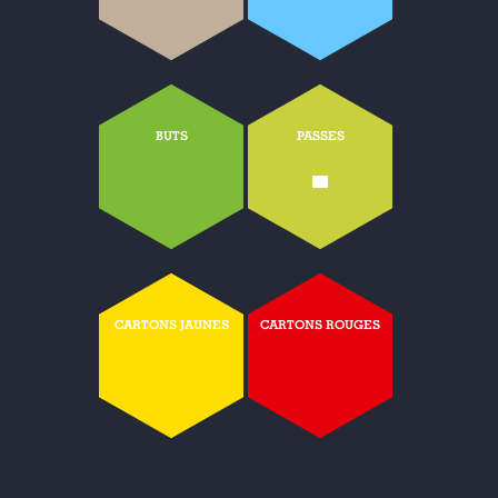
BUTS
PASSES
-
CARTONS JAUNES
CARTONS ROUGES