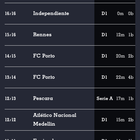
Independiente
16/16
D1
0m
0b
Rennes
15/16
D1
12m
1b
FC Porto
14/15
D1
20m
2b
FC Porto
13/14
D1
22m
4b
Pescara
12/13
Serie A
17m
1b
Atlético Nacional
12/12
D1
15m
2b
Medellin