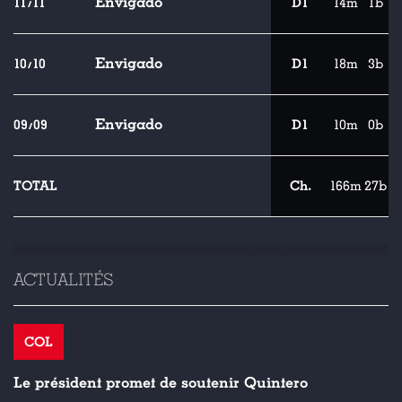
Envigado
11/11
D1
14m
1b
Envigado
10/10
D1
18m
3b
Envigado
09/09
D1
10m
0b
TOTAL
Ch.
166m
27b
ACTUALITÉS
COL
Le président promet de soutenir Quintero