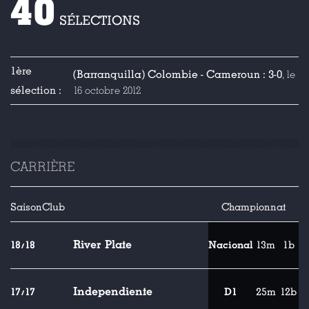
40
SÉLECTIONS
1ère
(Barranquilla) Colombie - Cameroun : 3-0
, le
sélection :
16 octobre 2012
CARRIÈRE
Saison
Club
Championnat
River Plate
18/18
Nacional
13m
1b
Independiente
17/17
D1
25m
12b