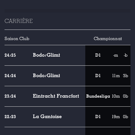
CARRIÈRE
Saison
Club
Championnat
Bodo/Glimt
24/25
D1
-m
-b
Bodo/Glimt
24/24
D1
11m
3b
Eintracht Francfort
23/24
Bundesliga
10m
0b
La Gantoise
22/23
D1
19m
0b