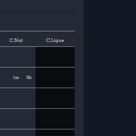
C.Nat
C.Ligue
1m
0b