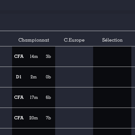
Championnat
C.Europe
Sélection
CFA
14m
3b
D1
2m
0b
CFA
17m
6b
CFA
20m
7b