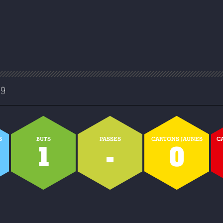
19
S
BUTS
PASSES
CARTONS JAUNES
C
9
1
-
0