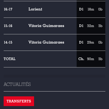
Lorient
16/17
D1
18m
0b
Vitoria Guimaraes
15/16
D1
32m
3b
Vitoria Guimaraes
14/15
D1
29m
0b
TOTAL
Ch.
90m
3b
ACTUALITÉS
TRANSFERTS