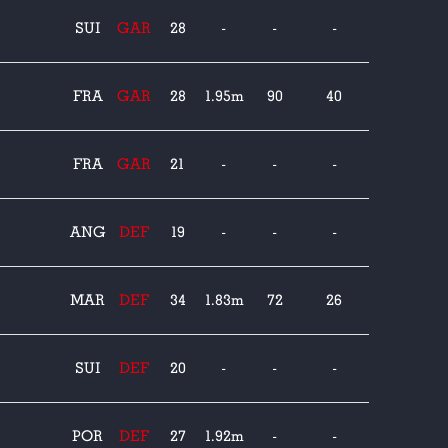
SUI
GAR
28
-
-
-
FRA
GAR
28
1.95m
90
40
FRA
GAR
21
-
-
-
ANG
DEF
19
-
-
-
MAR
DEF
34
1.83m
72
26
SUI
DEF
20
-
-
-
POR
DEF
27
1.92m
-
-