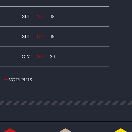
SUI
DEF
18
-
-
-
SUI
DEF
19
-
-
-
CIV
DEF
20
-
-
-
+
VOIR PLUS