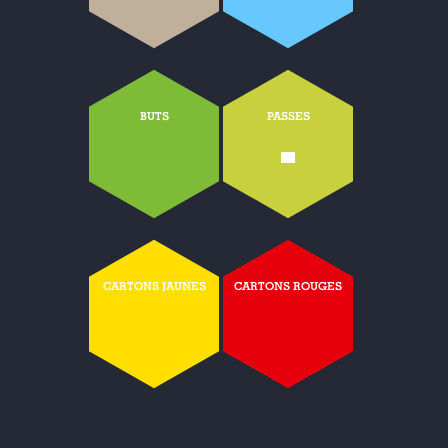
BUTS
PASSES
-
CARTONS JAUNES
CARTONS ROUGES