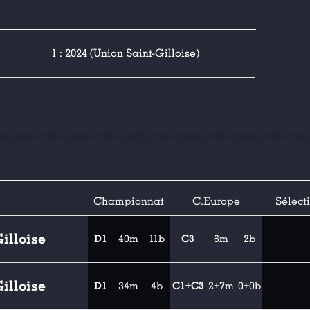
1 : 2024 (Union Saint-Gilloise)
Championnat
C.Europe
Sélect
illoise
D1
40m
11b
C3
6m
2b
illoise
D1
34m
4b
C1+C3
2+7m
0+0b