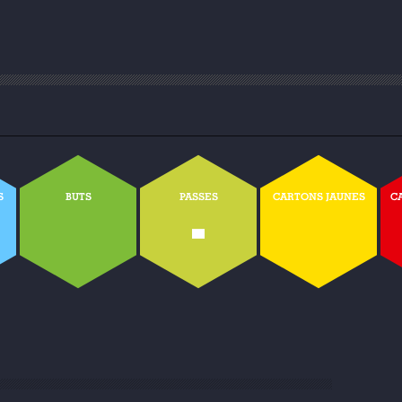
S
BUTS
PASSES
CARTONS JAUNES
C
-