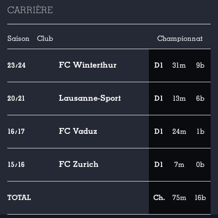
CARRIÈRE
Saison
Club
Championnat
FC Winterthur
23/24
D1
31m
9b
Lausanne-Sport
20/21
D1
13m
6b
FC Vaduz
16/17
D1
24m
1b
FC Zurich
15/16
D1
7m
0b
TOTAL
Ch.
75m
16b