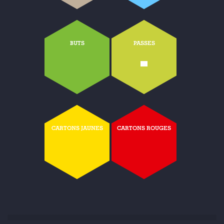
BUTS
PASSES
-
CARTONS JAUNES
CARTONS ROUGES