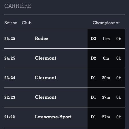
CARRIÈRE
Saison
Club
Championnat
Rodez
25/25
D2
11m
0b
Clermont
24/25
D2
0m
0b
Clermont
23/24
D1
30m
0b
Clermont
22/23
D1
37m
0b
Lausanne-Sport
21/22
D1
27m
0b