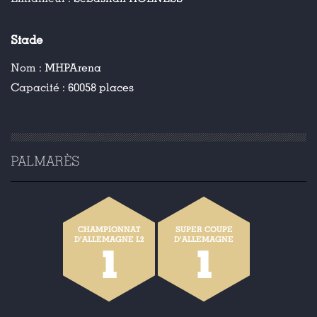
Stade
Nom :
MHPArena
Capacité :
60058 places
PALMARÈS
CHAMPIONNAT
SUPER COUPE
D'ALLEMAGNE L2
D'ALLEMAGNE
1
1