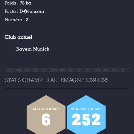
Poids :
78 kg
Poste :
D�fenseur
Numéro :
21
Club actuel
Bayern Munich
STATS CHAMP. D'ALLEMAGNE 2024-2025
MATCHS JOUÉS
MINUTES JOUÉES
6
252