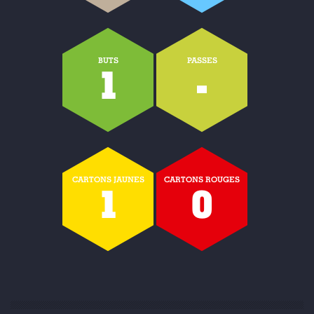
BUTS
PASSES
1
-
CARTONS JAUNES
CARTONS ROUGES
1
0