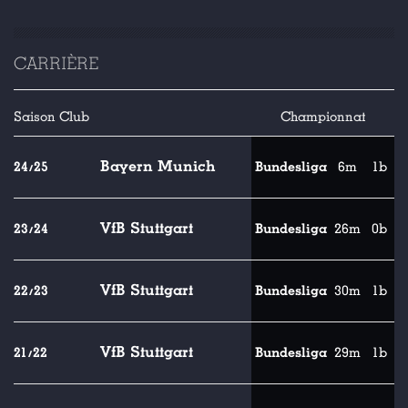
CARRIÈRE
Saison
Club
Championnat
Bayern Munich
24/25
Bundesliga
6m
1b
VfB Stuttgart
23/24
Bundesliga
26m
0b
VfB Stuttgart
22/23
Bundesliga
30m
1b
VfB Stuttgart
21/22
Bundesliga
29m
1b