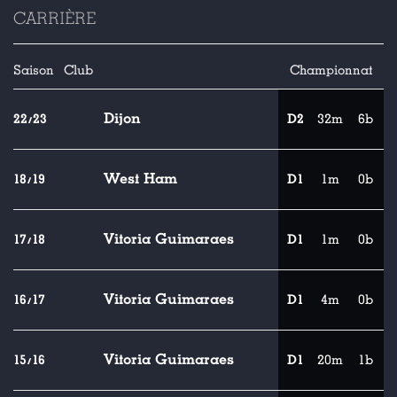
CARRIÈRE
Saison
Club
Championnat
Dijon
22/23
D2
32m
6b
West Ham
18/19
D1
1m
0b
Vitoria Guimaraes
17/18
D1
1m
0b
Vitoria Guimaraes
16/17
D1
4m
0b
Vitoria Guimaraes
15/16
D1
20m
1b