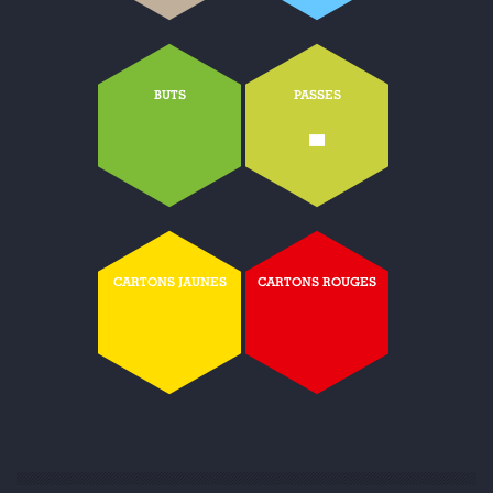
BUTS
PASSES
-
CARTONS JAUNES
CARTONS ROUGES