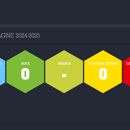
NE 2024-2025
S
BUTS
PASSES
CARTONS JAUNES
C
0
-
0