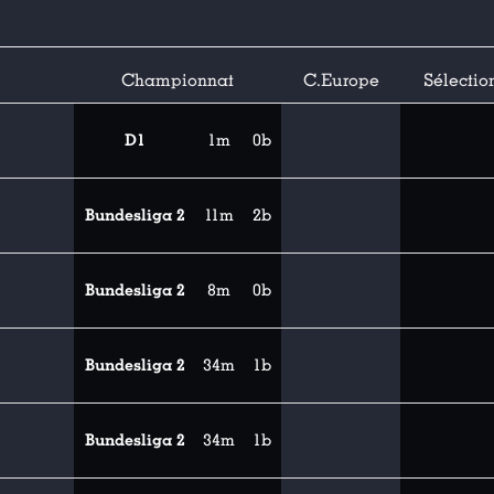
Championnat
C.Europe
Sélectio
D1
1m
0b
Bundesliga 2
11m
2b
Bundesliga 2
8m
0b
Bundesliga 2
34m
1b
Bundesliga 2
34m
1b