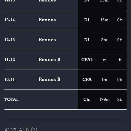
14/15
D1
23m
0b
Rennes
13/14
D1
15m
0b
Rennes
12/13
D1
3m
0b
Rennes B
11/12
CFA2
-m
-b
Rennes B
10/11
CFA
1m
0b
TOTAL
Ch.
179m
2b
ACTUALITÉS