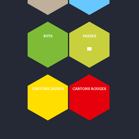
BUTS
PASSES
-
CARTONS JAUNES
CARTONS ROUGES