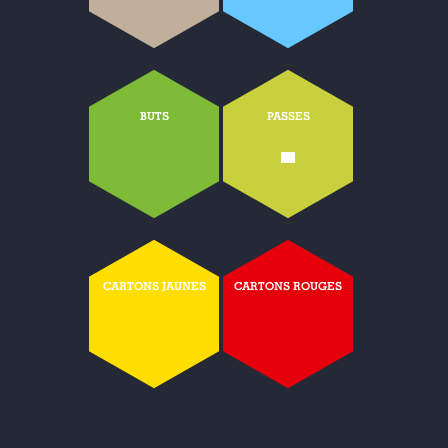
BUTS
PASSES
-
CARTONS JAUNES
CARTONS ROUGES