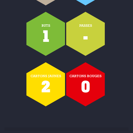
BUTS
PASSES
1
-
CARTONS JAUNES
CARTONS ROUGES
2
0