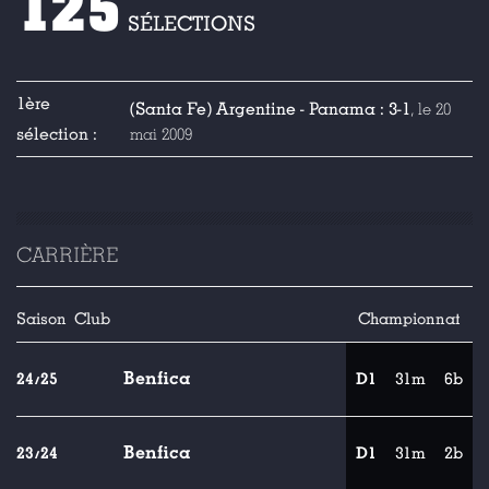
125
SÉLECTIONS
1ère
(Santa Fe) Argentine - Panama : 3-1
, le 20
sélection :
mai 2009
CARRIÈRE
Saison
Club
Championnat
Benfica
24/25
D1
31m
6b
Benfica
23/24
D1
31m
2b