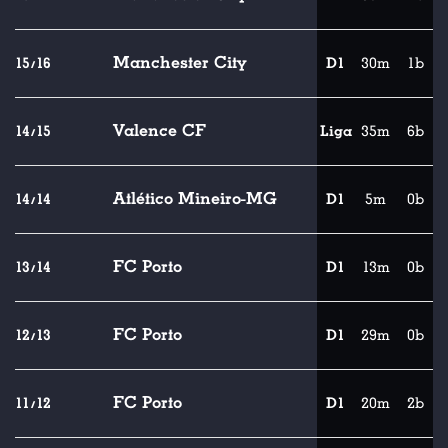
Manchester City
15/16
D1
30m
1b
Valence CF
14/15
Liga
35m
6b
Atlético Mineiro-MG
14/14
D1
5m
0b
FC Porto
13/14
D1
13m
0b
FC Porto
12/13
D1
29m
0b
FC Porto
11/12
D1
20m
2b