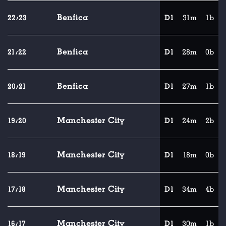
Benfica
22/23
D1
31m
1b
Benfica
21/22
D1
28m
0b
Benfica
20/21
D1
27m
1b
Manchester City
19/20
D1
24m
2b
Manchester City
18/19
D1
18m
0b
Manchester City
17/18
D1
34m
4b
Manchester City
16/17
D1
30m
1b