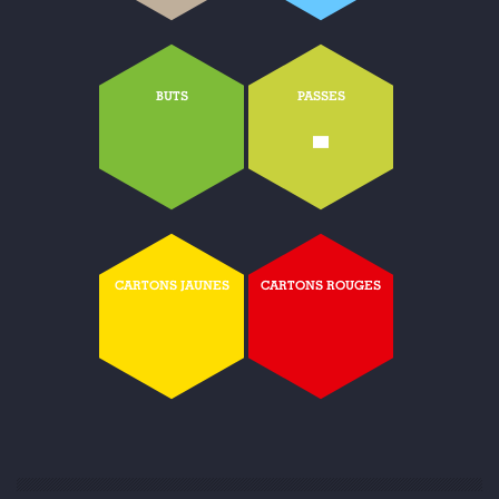
BUTS
PASSES
-
CARTONS JAUNES
CARTONS ROUGES