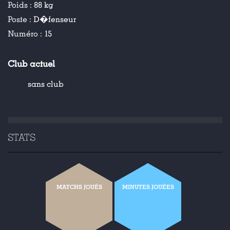
Poids :
88 kg
Poste :
D�fenseur
Numéro :
15
Club actuel
sans club
STATS
MATCHS JOUÉS
MINUTES JOUÉES