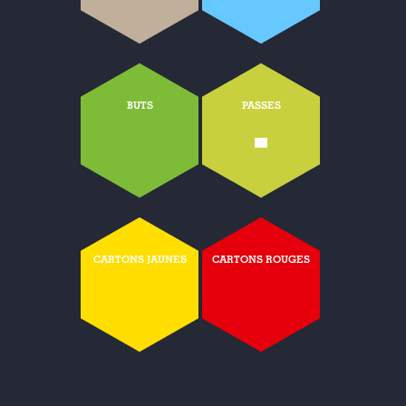
BUTS
PASSES
-
CARTONS JAUNES
CARTONS ROUGES