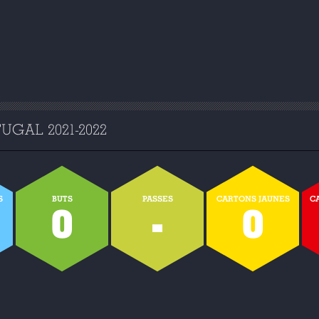
GAL 2021-2022
S
BUTS
PASSES
CARTONS JAUNES
C
0
-
0