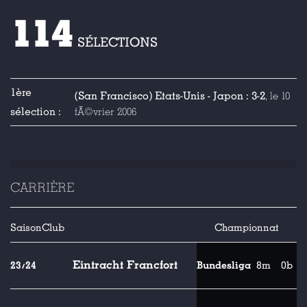
114
SÉLECTIONS
1ère
(San Francisco) Etats-Unis - Japon : 3-2
, le 10
sélection :
fÃ©vrier 2006
CARRIÈRE
Saison
Club
Championnat
Eintracht Francfort
23/24
Bundesliga
8m
0b