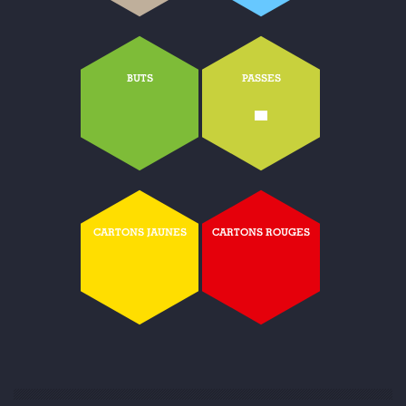
BUTS
PASSES
-
CARTONS JAUNES
CARTONS ROUGES