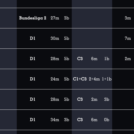
Bundesliga 2
27m
3b
3m
D1
30m
5b
7m
D1
28m
5b
C3
6m
1b
2m
D1
24m
5b
C1+C3
2+4m
1+1b
D1
28m
5b
C3
2m
3b
D1
34m
3b
C3
6m
0b