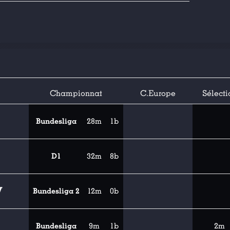
Championnat
C.Europe
Sélecti
Bundesliga
28m
1b
D1
32m
8b
V
Bundesliga 2
12m
0b
Bundesliga
9m
1b
2m