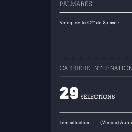
PALMARÈS
pe
Vainq. de la C
de Suisse :
CARRIÈRE INTERNATIO
29
SÉLECTIONS
1ère sélection :
(Vienne) Autric