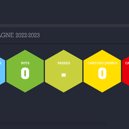
NE 2022-2023
S
BUTS
PASSES
CARTONS JAUNES
C
0
-
0