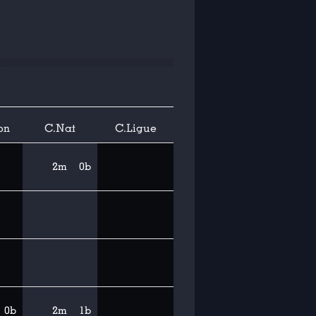
on
C.Nat
C.Ligue
2m
0b
0b
2m
1b