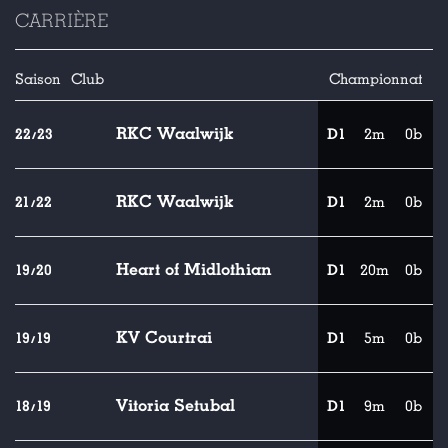
CARRIÈRE
Saison
Club
Championnat
RKC Waalwijk
22/23
D1
2m
0b
RKC Waalwijk
21/22
D1
2m
0b
Heart of Midlothian
19/20
D1
20m
0b
KV Courtrai
19/19
D1
5m
0b
Vitoria Setubal
18/19
D1
9m
0b