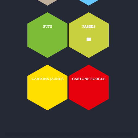
BUTS
PASSES
-
CARTONS JAUNES
CARTONS ROUGES