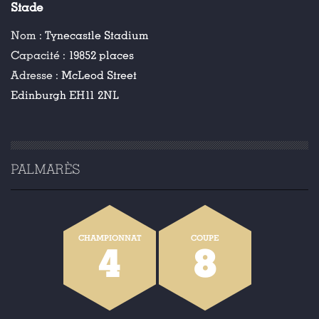
Stade
Nom :
Tynecastle Stadium
Capacité :
19852 places
Adresse :
McLeod Street
Edinburgh EH11 2NL
PALMARÈS
CHAMPIONNAT
COUPE
4
8