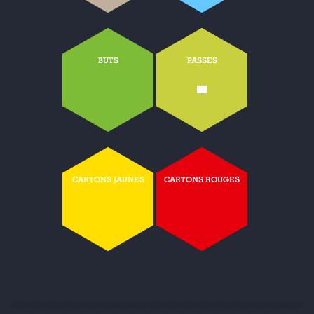
BUTS
PASSES
-
CARTONS JAUNES
CARTONS ROUGES