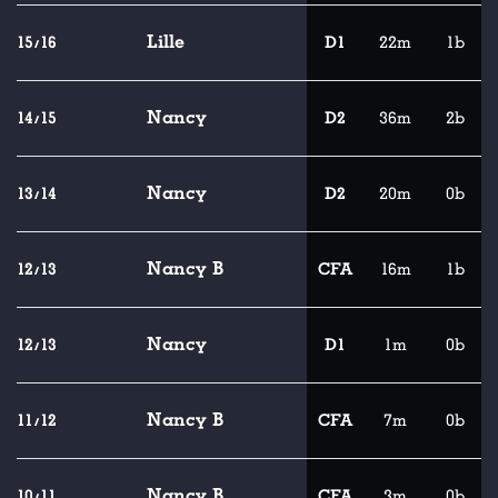
Lille
15/16
D1
22m
1b
Nancy
14/15
D2
36m
2b
Nancy
13/14
D2
20m
0b
Nancy B
12/13
CFA
16m
1b
Nancy
12/13
D1
1m
0b
Nancy B
11/12
CFA
7m
0b
Nancy B
10/11
CFA
3m
0b