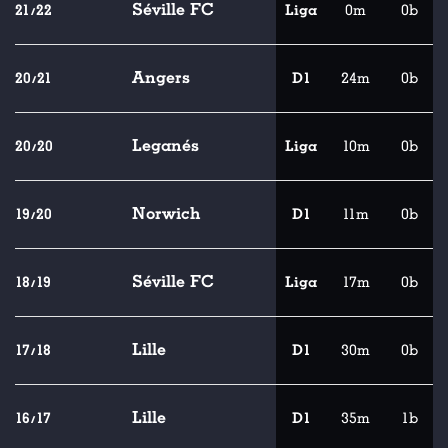
Séville FC
21/22
Liga
0m
0b
Angers
20/21
D1
24m
0b
Leganés
20/20
Liga
10m
0b
Norwich
19/20
D1
11m
0b
Séville FC
18/19
Liga
17m
0b
Lille
17/18
D1
30m
0b
Lille
16/17
D1
35m
1b