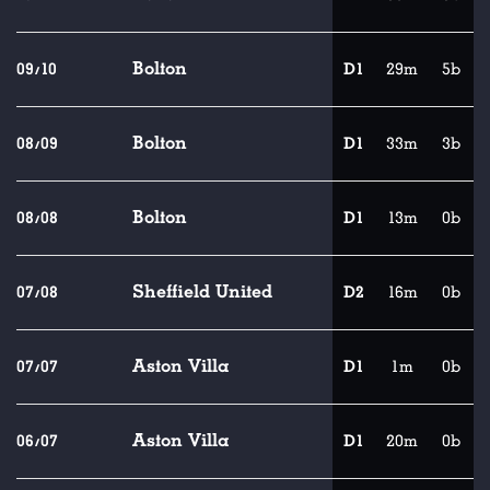
Bolton
09/10
D1
29m
5b
Bolton
08/09
D1
33m
3b
Bolton
08/08
D1
13m
0b
Sheffield United
07/08
D2
16m
0b
Aston Villa
07/07
D1
1m
0b
Aston Villa
06/07
D1
20m
0b