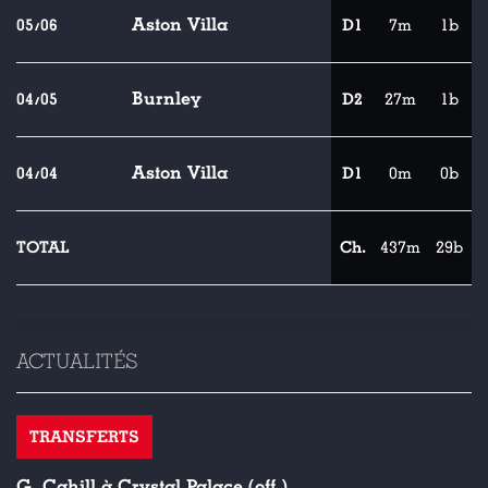
Aston Villa
05/06
D1
7m
1b
Burnley
04/05
D2
27m
1b
Aston Villa
04/04
D1
0m
0b
TOTAL
Ch.
437m
29b
ACTUALITÉS
TRANSFERTS
G. Cahill à Crystal Palace (off.)