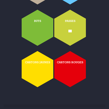
BUTS
PASSES
-
CARTONS JAUNES
CARTONS ROUGES