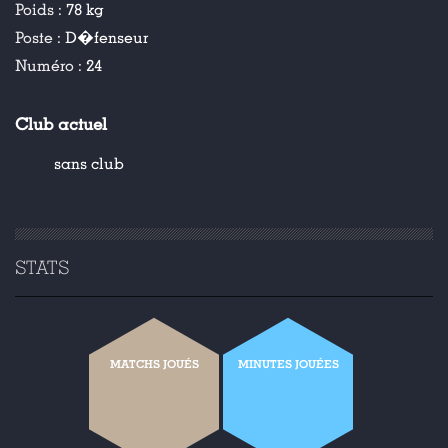
Poids :
78 kg
Poste :
D�fenseur
Numéro :
24
Club actuel
sans club
STATS
MATCHS JOUÉS
MINUTES JOUÉES