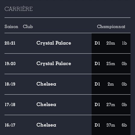
CARRIÈRE
Saison
Club
Championnat
Crystal Palace
20/21
D1
20m
1b
Crystal Palace
19/20
D1
25m
0b
Chelsea
18/19
D1
2m
0b
Chelsea
17/18
D1
27m
0b
Chelsea
16/17
D1
37m
6b