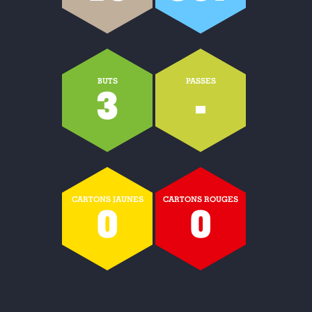
BUTS
PASSES
3
-
CARTONS JAUNES
CARTONS ROUGES
0
0