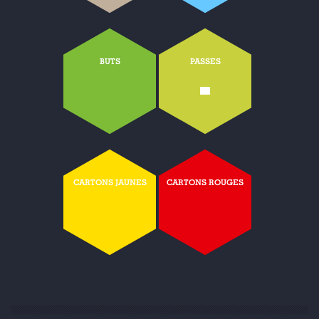
BUTS
PASSES
-
CARTONS JAUNES
CARTONS ROUGES