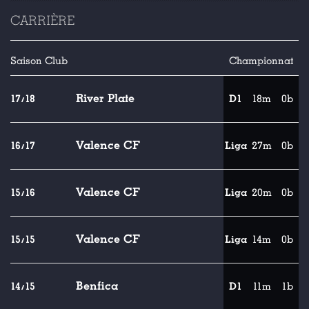
CARRIÈRE
Saison
Club
Championnat
River Plate
17/18
D1
18m
0b
Valence CF
16/17
Liga
27m
0b
Valence CF
15/16
Liga
20m
0b
Valence CF
15/15
Liga
14m
0b
Benfica
14/15
D1
11m
1b