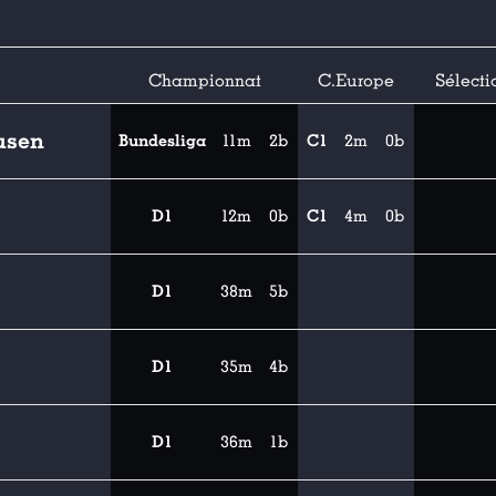
Championnat
C.Europe
Sélecti
usen
Bundesliga
11m
2b
C1
2m
0b
D1
12m
0b
C1
4m
0b
D1
38m
5b
D1
35m
4b
D1
36m
1b