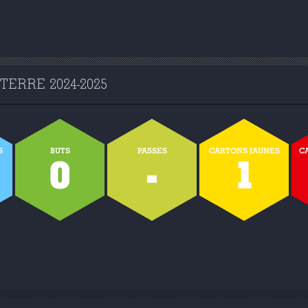
ERRE 2024-2025
S
BUTS
PASSES
CARTONS JAUNES
C
0
-
1