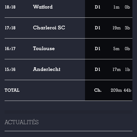
Watford
18/18
D1
1m
0b
Charleroi SC
17/18
D1
19m
3b
Toulouse
16/17
D1
5m
0b
Anderlecht
15/16
D1
17m
1b
TOTAL
Ch.
209m
44b
ACTUALITÉS