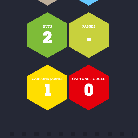
BUTS
PASSES
2
-
CARTONS JAUNES
CARTONS ROUGES
1
0