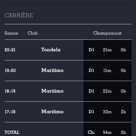
CARRIÈRE
Saison
Club
Championnat
Tondela
20/21
D1
25m
0b
Maritimo
19/20
D1
15m
0b
Maritimo
18/19
D1
22m
0b
Maritimo
17/18
D1
32m
2b
TOTAL
Ch.
94m
2b