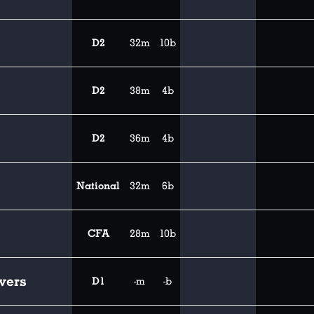
D2
32m
10b
D2
38m
4b
D2
36m
4b
National
32m
6b
CFA
28m
10b
vers
D1
-m
-b