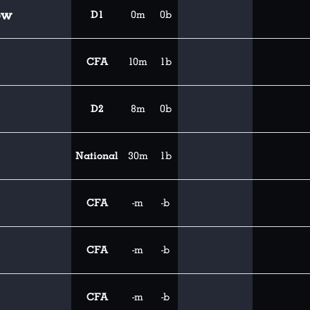
ow
D1
0m
0b
CFA
10m
1b
D2
8m
0b
National
30m
1b
CFA
-m
-b
CFA
-m
-b
CFA
-m
-b