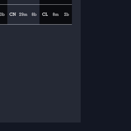
0b
CN
29m
8b
CL
8m
2b