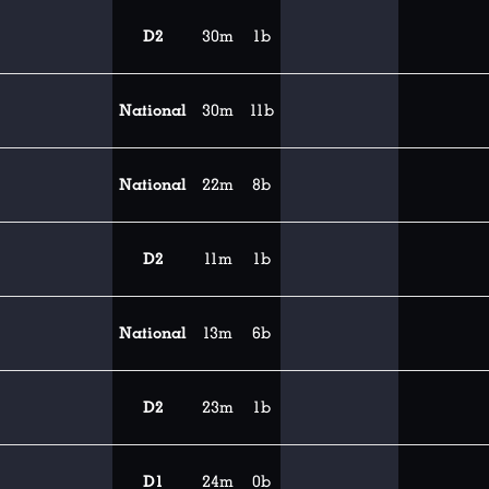
D2
30m
1b
National
30m
11b
National
22m
8b
D2
11m
1b
National
13m
6b
D2
23m
1b
D1
24m
0b