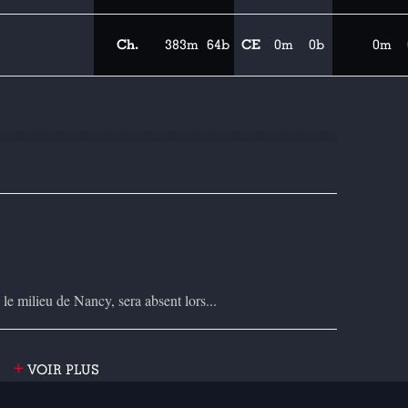
Ch.
383m
64b
CE
0m
0b
0m
e milieu de Nancy, sera absent lors...
+
VOIR PLUS