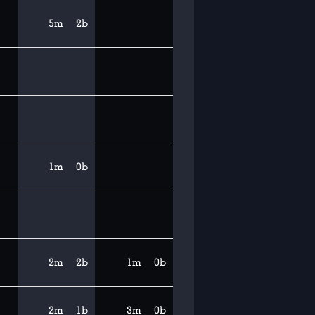
5m
2b
1m
0b
2m
2b
1m
0b
2m
1b
3m
0b