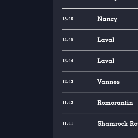
Nancy
15/16
Laval
14/15
Laval
13/14
Vannes
12/13
Romorantin
11/12
Shamrock Ro
11/11