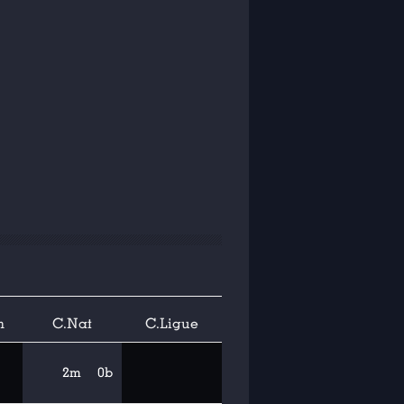
n
C.Nat
C.Ligue
2m
0b