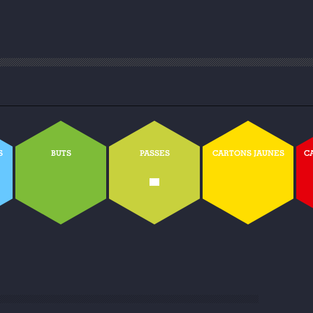
S
BUTS
PASSES
CARTONS JAUNES
C
-