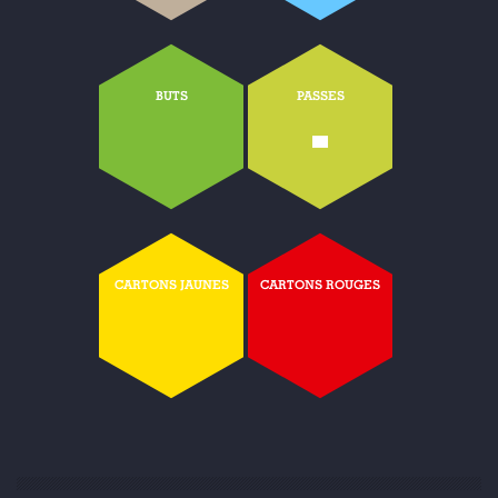
BUTS
PASSES
-
CARTONS JAUNES
CARTONS ROUGES