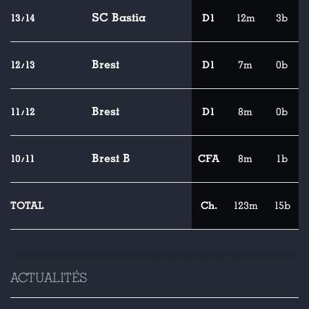
SC Bastia
13/14
D1
12m
3b
Brest
12/13
D1
7m
0b
Brest
11/12
D1
8m
0b
Brest B
10/11
CFA
8m
1b
TOTAL
Ch.
123m
15b
ACTUALITÉS