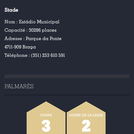
Stade
Nom :
Estádio Municipal
Capacité :
30286 places
Adresse :
Parque da Ponte
4711-909 Braga
Téléphone :
(351) 253 610 591
PALMARÈS
COUPE
COUPE DE LA LIGUE
3
2