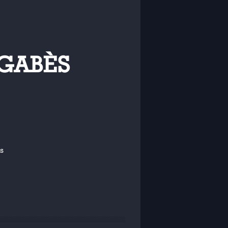
 GABÈS
s