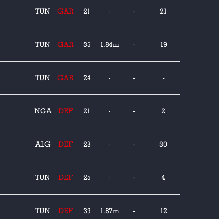
CHI
TUN
GAR
21
-
-
21
TUN
GAR
35
1.84m
-
19
TUN
GAR
24
-
-
-
NGA
DEF
21
-
-
2
ALG
DEF
28
-
-
30
N HAMIDA
TUN
DEF
25
-
-
4
TUN
DEF
33
1.87m
-
12