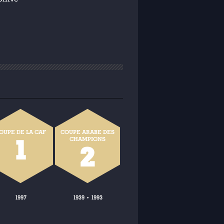
OUPE DE LA CAF
COUPE ARABE DES
1
CHAMPIONS
2
1997
1939
1993
•