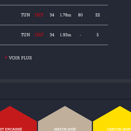
TUN
DEF
34
1.78m
80
22
TUN
DEF
34
1.93m
-
5
+
VOIR PLUS
UT ENCAISSÉ
MATCH JOUÉ
CARTON JAUN