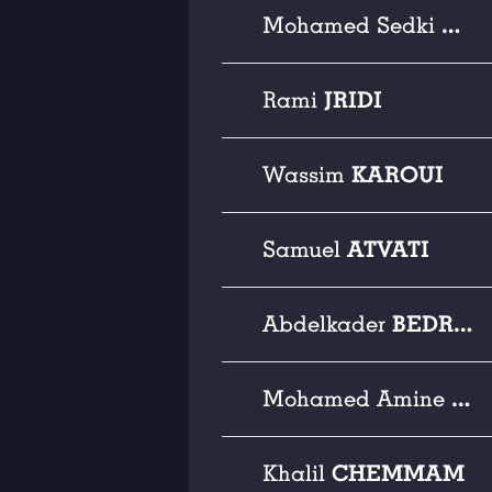
Mohamed Sedki
DEB
JRIDI
Rami
KAROUI
Wassim
ATVATI
Samuel
BEDRANE
Abdelkader
Mohamed Amine
BE
CHEMMAM
Khalil