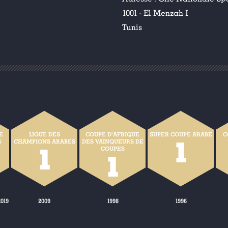
1001 - El Menzah I
Tunis
E
LIGUE DES
COUPE D'AFRIQUE
SUPER COUPE ARABE
C
1
S
CHAMPIONS ARABES
DES VAINQUEURS DE
1
COUPES
1
2019
2009
1998
1996