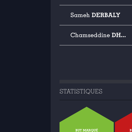
DERBALY
Sameh
DHAOUADI
Chamseddine
STATISTIQUES
BUT MARQUÉ
B