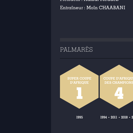
Entraîneur :
Moïn CHAABANI
PALMARÈS
SUPER COUPE
COUPE D'AFRIQU
D'AFRIQUE
DES CHAMPION
1
4
1995
1994
2011
2018
•
•
•