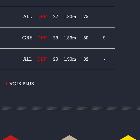
ALL
DEF
27
1.80m
75
-
GRE
DEF
29
1.83m
80
9
ALL
DEF
29
1.90m
82
-
+
VOIR PLUS