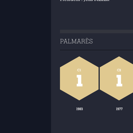
PALMARÈS
C1
C2
1
1
1983
1977