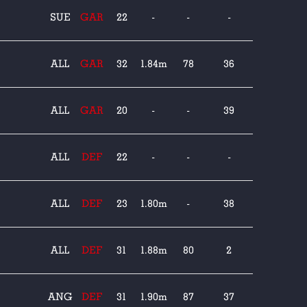
SUE
GAR
22
-
-
-
ALL
GAR
32
1.84m
78
36
ALL
GAR
20
-
-
39
ALL
DEF
22
-
-
-
ALL
DEF
23
1.80m
-
38
ALL
DEF
31
1.88m
80
2
ANG
DEF
31
1.90m
87
37