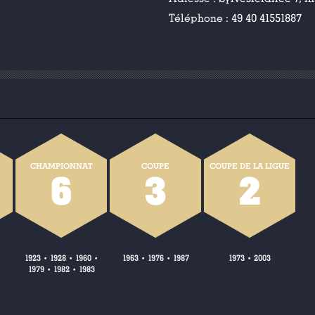
Téléphone :
49 40 41551887
CHAMPIONNAT
COUPE
COUPE DE LA LIGUE
6
3
2
1923
1928
1960
1963
1976
1987
1973
2003
•
•
•
•
•
•
1979
1982
1983
•
•