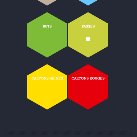
BUTS
PASSES
-
CARTONS JAUNES
CARTONS ROUGES