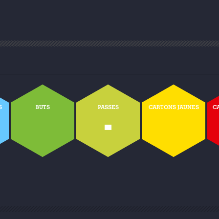
S
BUTS
PASSES
CARTONS JAUNES
C
-