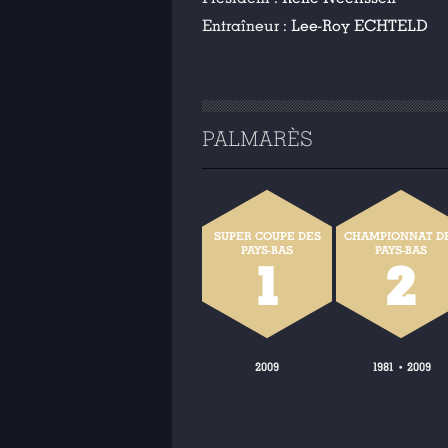
Entraîneur :
Lee-Roy ECHTELD
PALMARÈS
SUPER COUPE DES
CHAMPIONNAT D
PAYS-BAS
PAYS-BAS
1
2
2009
1981
2009
•