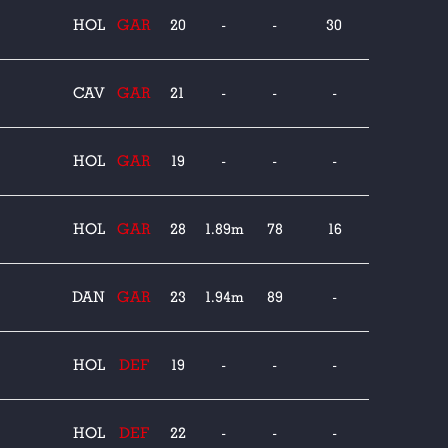
HOL
GAR
20
-
-
30
CAV
GAR
21
-
-
-
HOL
GAR
19
-
-
-
HOL
GAR
28
1.89m
78
16
DAN
GAR
23
1.94m
89
-
HOL
DEF
19
-
-
-
HOL
DEF
22
-
-
-