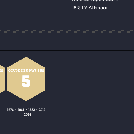
1815 LV Alkmaar
ES
COUPE DES PAYS-BAS
5
1978
1981
1982
2013
•
•
•
2026
•