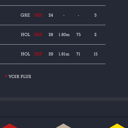
GRE
DEF
24
-
-
3
HOL
DEF
28
1.80m
75
2
HOL
DEF
29
1.81m
71
15
+
VOIR PLUS