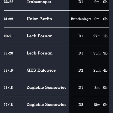
Trabzonspor
22/22
D1
9m
0b
Union Berlin
21/22
Bundesliga
0m
0b
Lech Poznan
20/21
D1
27m
1b
Lech Poznan
19/20
D1
35m
3b
GKS Katowice
18/19
D2
25m
4b
Zaglebie Sosnowiec
18/18
D1
2m
0b
Zaglebie Sosnowiec
17/18
D2
15m
0b