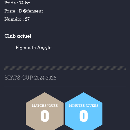
Poids :
74 kg
Poste :
D�fenseur
Numéro :
27
Club actuel
Plymouth Argyle
STATS CUP 2024-2025
MATCHS JOUÉS
MINUTES JOUÉES
0
0