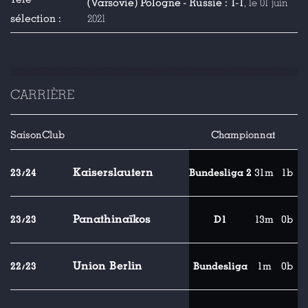
(Varsovie) Pologne - Russie : 1-1
, le 01 juin
sélection :
2021
CARRIÈRE
Saison
Club
Championnat
Kaiserslautern
23/24
Bundesliga 2
31m
1b
Panathinaïkos
23/23
D1
13m
0b
Union Berlin
22/23
Bundesliga
1m
0b