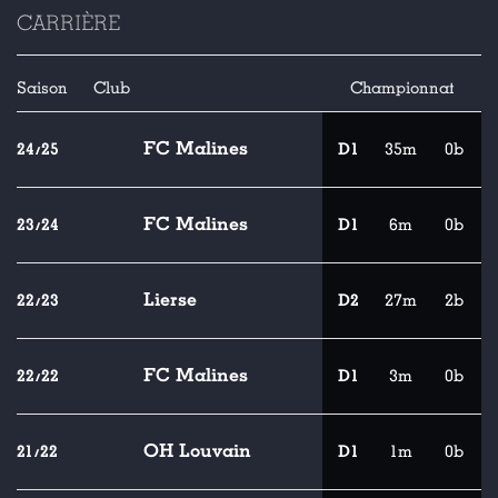
CARRIÈRE
Saison
Club
Championnat
FC Malines
24/25
D1
35m
0b
FC Malines
23/24
D1
6m
0b
Lierse
22/23
D2
27m
2b
FC Malines
22/22
D1
3m
0b
OH Louvain
21/22
D1
1m
0b