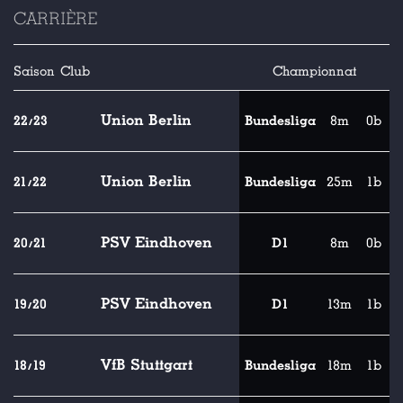
CARRIÈRE
Saison
Club
Championnat
Union Berlin
22/23
Bundesliga
8m
0b
Union Berlin
21/22
Bundesliga
25m
1b
PSV Eindhoven
20/21
D1
8m
0b
PSV Eindhoven
19/20
D1
13m
1b
VfB Stuttgart
18/19
Bundesliga
18m
1b