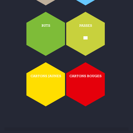
BUTS
PASSES
-
CARTONS JAUNES
CARTONS ROUGES