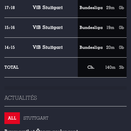
VfB Stuttgart
17/18
Bundesliga
29m
0b
VfB Stuttgart
15/16
Bundesliga
19m
0b
VfB Stuttgart
14/15
Bundesliga
20m
0b
TOTAL
Ch.
140m
3b
ACTUALITÉS
ALL
STUTTGART