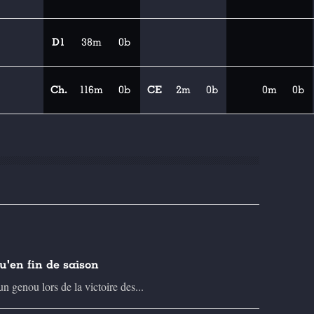
D1
38m
0b
Ch.
116m
0b
CE
2m
0b
0m
0b
u'en fin de saison
n genou lors de la victoire des...