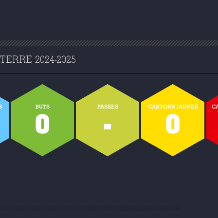
ERRE 2024-2025
S
BUTS
PASSES
CARTONS JAUNES
C
0
-
0