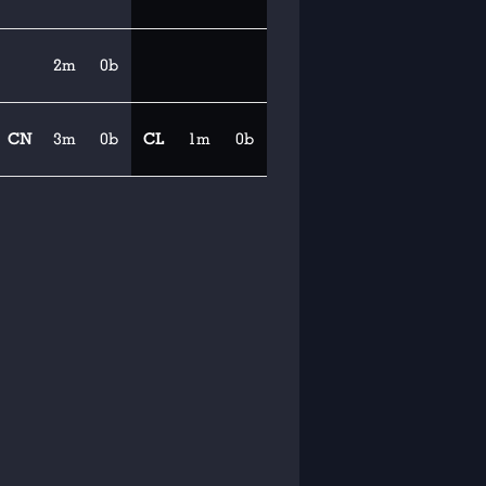
2m
0b
CN
3m
0b
CL
1m
0b