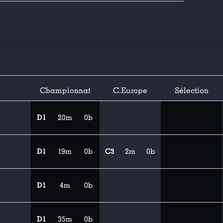
Championnat
C.Europe
Sélection
D1
20m
0b
D1
19m
0b
C3
2m
0b
D1
4m
0b
D1
35m
0b